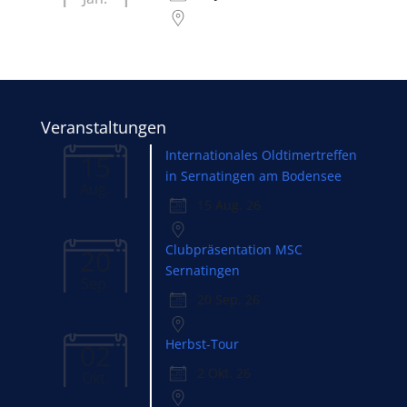
Veranstaltungen
Internationales Oldtimertreffen
15
in Sernatingen am Bodensee
Aug.
15 Aug. 26
Clubpräsentation MSC
20
Sernatingen
Sep.
20 Sep. 26
Herbst-Tour
02
2 Okt. 26
Okt.