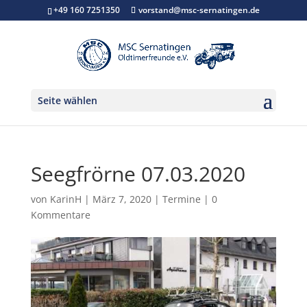
+49 160 7251350
vorstand@msc-sernatingen.de
Seite wählen
Seegfrörne 07.03.2020
von
KarinH
|
März 7, 2020
|
Termine
|
0
Kommentare