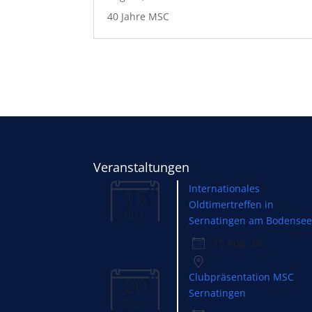
40 Jahre MSC
Veranstaltungen
Internationales
15
Oldtimertreffen in
Aug.
Sernatingen am Bodense
15 Aug. 26
Clubpräsentation MSC
20
Sernatingen
Sep.