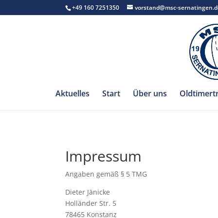
+49 160 7251350
vorstand@msc-sernatingen.d
Aktuelles
Start
Über uns
Oldtimert
Impressum
Angaben gemäß § 5 TMG
Dieter Jänicke
Holländer Str. 5
78465 Konstanz