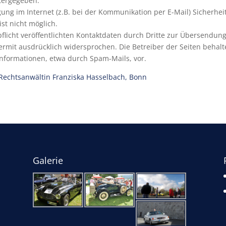
itergegeben.
ung im Internet (z.B. bei der Kommunikation per E-Mail) Sicherhei
ist nicht möglich.
cht veröffentlichten Kontaktdaten durch Dritte zur Übersendung 
mit ausdrücklich widersprochen. Die Betreiber der Seiten behalten
nformationen, etwa durch Spam-Mails, vor.
Rechtsanwältin Franziska Hasselbach, Bonn
Galerie
e