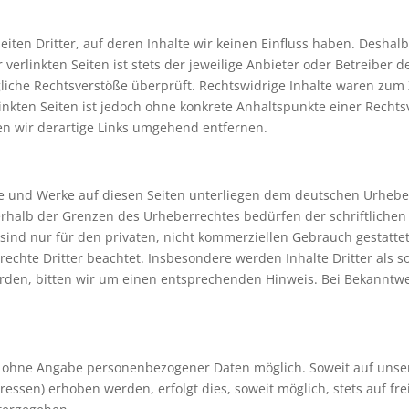
iten Dritter, auf deren Inhalte wir keinen Einfluss haben. Deshal
erlinkten Seiten ist stets der jeweilige Anbieter oder Betreiber de
iche Rechtsverstöße überprüft. Rechtswidrige Inhalte waren zum 
linkten Seiten ist jedoch ohne konkrete Anhaltspunkte einer Rechts
n wir derartige Links umgehend entfernen.
lte und Werke auf diesen Seiten unterliegen dem deutschen Urheber
rhalb der Grenzen des Urheberrechtes bedürfen der schriftlichen
sind nur für den privaten, nicht kommerziellen Gebrauch gestattet.
rechte Dritter beachtet. Insbesondere werden Inhalte Dritter als s
den, bitten wir um einen entsprechenden Hinweis. Bei Bekanntw
el ohne Angabe personenbezogener Daten möglich. Soweit auf uns
essen) erhoben werden, erfolgt dies, soweit möglich, stets auf fre