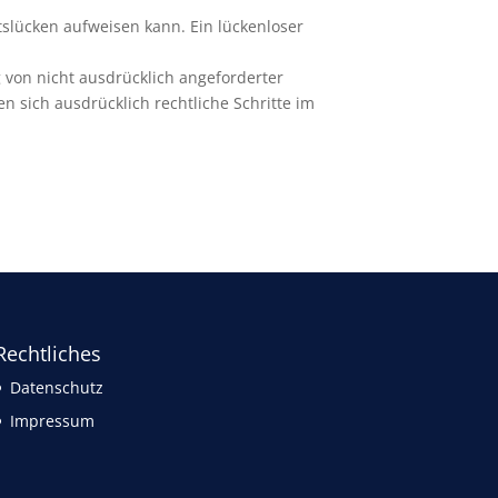
tslücken aufweisen kann. Ein lückenloser
von nicht ausdrücklich angeforderter
 sich ausdrücklich rechtliche Schritte im
Rechtliches
Datenschutz
Impressum