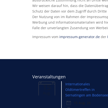
ausdrückliche Zustimmung nicht an Dritte we
Wir weisen darauf hin, dass die Datenübertrag
Schutz der Daten vor dem Zugriff durch Dritte 
Der Nutzung von im Rahmen der Impressumspfli
Werbung und Informationsmaterialien wird hier
Falle der unverlangten Zusendung von Werbei
Impressum vom
impressum-generator.de
der
Veranstaltungen
Internationales
15
Oldtimertreffen in
Aug.
Sernatingen am Bodense
15 Aug. 26