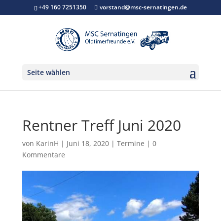
+49 160 7251350
vorstand@msc-sernatingen.de
Seite wählen
Rentner Treff Juni 2020
von
KarinH
|
Juni 18, 2020
|
Termine
|
0
Kommentare