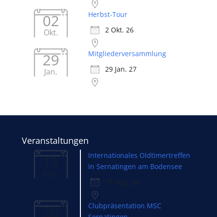
Herbst-Tour
02
2 Okt. 26
Okt.
Mitgliederversammlung
29
29 Jan. 27
Jan.
Veranstaltungen
Internationales Oldtimertreffen
15
in Sernatingen am Bodensee
Aug.
15 Aug. 26
Clubpräsentation MSC
20
Sernatingen