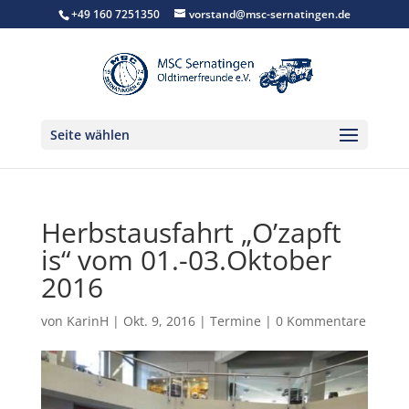
+49 160 7251350
vorstand@msc-sernatingen.de
Seite wählen
Herbstausfahrt „O’zapft
is“ vom 01.-03.Oktober
2016
von
KarinH
|
Okt. 9, 2016
|
Termine
|
0 Kommentare