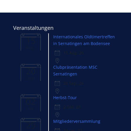
Veranstaltungen
Internationales Oldtimertreffen
15
in Sernatingen am Bodensee
Aug.
15 Aug. 26
Clubpräsentation MSC
20
Sernatingen
Sep.
20 Sep. 26
Herbst-Tour
02
2 Okt. 26
Okt.
Mitgliederversammlung
29
29 Jan. 27