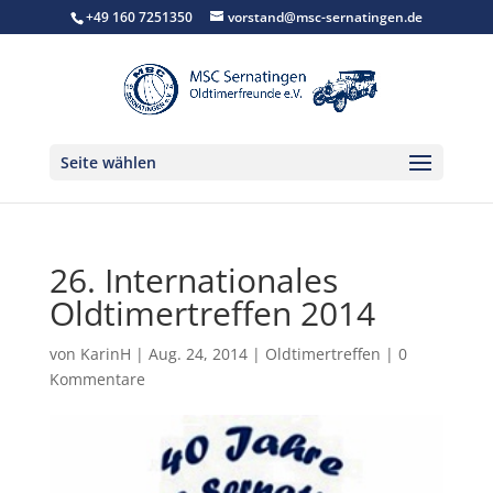
+49 160 7251350
vorstand@msc-sernatingen.de
Seite wählen
26. Internationales
Oldtimertreffen 2014
von
KarinH
|
Aug. 24, 2014
|
Oldtimertreffen
|
0
Kommentare