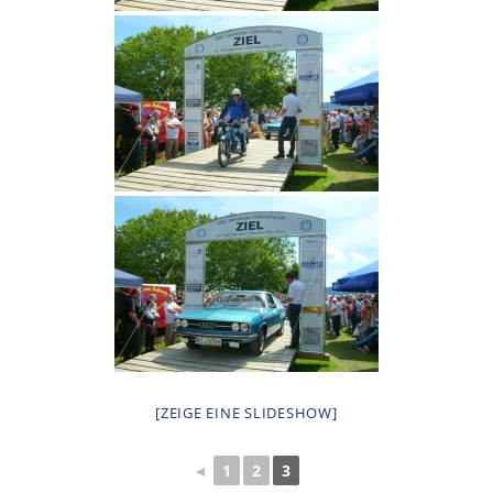
[ZEIGE EINE SLIDESHOW]
◄
1
2
3