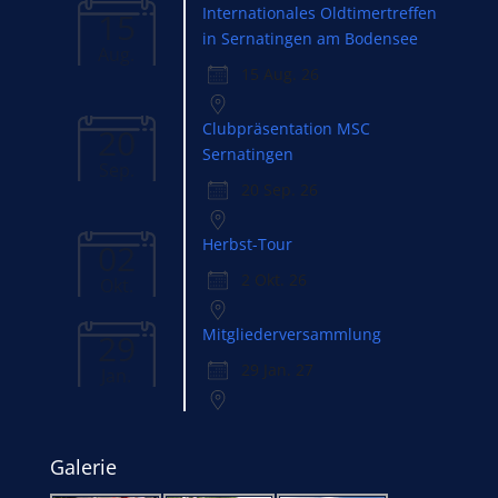
Internationales Oldtimertreffen
15
in Sernatingen am Bodensee
Aug.
15 Aug. 26
Clubpräsentation MSC
20
Sernatingen
Sep.
20 Sep. 26
Herbst-Tour
02
2 Okt. 26
Okt.
Mitgliederversammlung
29
29 Jan. 27
Jan.
Galerie