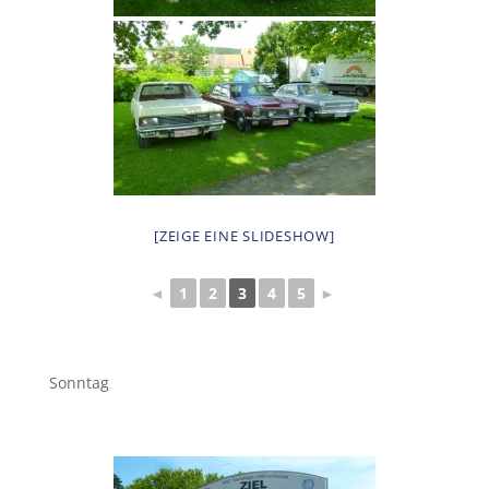
[ZEIGE EINE SLIDESHOW]
◄
1
2
3
4
5
►
Sonntag