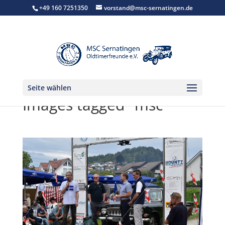
+49 160 7251350
vorstand@msc-sernatingen.de
Seite wählen
Images tagged "msc"