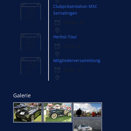
Clubpräsentation MSC
20
Sernatingen
Sep.
20 Sep. 26
Herbst-Tour
02
2 Okt. 26
Okt.
Mitgliederversammlung
29
29 Jan. 27
Jan.
Galerie