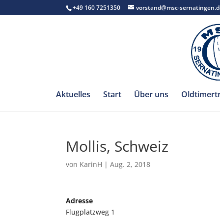
+49 160 7251350
vorstand@msc-sernatingen.d
Aktuelles
Start
Über uns
Oldtimert
Mollis, Schweiz
von
KarinH
|
Aug. 2, 2018
Adresse
Flugplatzweg 1