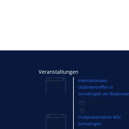
Veranstaltungen
Internationales
15
Oldtimertreffen in
Aug.
Sernatingen am Bodense
15 Aug. 26
Clubpräsentation MSC
20
Sernatingen
Sep.