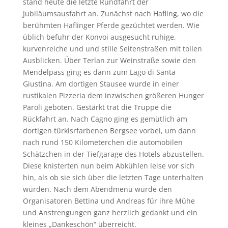
stand heute die letzte Rundfahrt der
Jubiläumsausfahrt an. Zunächst nach Hafling, wo die
berühmten Haflinger Pferde gezüchtet werden. Wie
üblich befuhr der Konvoi ausgesucht ruhige,
kurvenreiche und und stille Seitenstraßen mit tollen
Ausblicken. Über Terlan zur Weinstraße sowie den
Mendelpass ging es dann zum Lago di Santa
Giustina. Am dortigen Stausee wurde in einer
rustikalen Pizzeria dem inzwischen größeren Hunger
Paroli geboten. Gestärkt trat die Truppe die
Rückfahrt an. Nach Cagno ging es gemütlich am
dortigen türkisrfarbenen Bergsee vorbei, um dann
nach rund 150 Kilometerchen die automobilen
Schätzchen in der Tiefgarage des Hotels abzustellen.
Diese knisterten nun beim Abkühlen leise vor sich
hin, als ob sie sich über die letzten Tage unterhalten
würden. Nach dem Abendmenü wurde den
Organisatoren Bettina und Andreas für ihre Mühe
und Anstrengungen ganz herzlich gedankt und ein
kleines „Dankeschön“ überreicht.