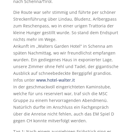
nach Schenna/Tirol.
Die Route war sehr stimmig und führte per schöner
Streckenführung über Lindau, Bludenz, Arlbergpass
zum Reschenpass, wo in einer urigen Trattoria der
kleine Hunger gestillt wurde. So stand dem Endspurt
nichts mehr im Wege.
Ankunft im „Walters Garden Hotel“ in Schenna am
späten Nachmittag, wo wir freundlichst empfangen
wurden. Ein gediegenes Haus in exponierter Lage,
unsere Zimmer ohne Fehl und Tadel, der gigantische
Ausblick auf schneebedeckte Berggipfel grandios.
Infos unter
www.hotel-walter.it
In der geschmackvoll eingerichteten Kaminstube,
welche für uns reserviert war, traf sich die MSC
Gruppe zu einem hervorragenden Abendmenü.
Natürlich durfte im Anschluss ein Fachgespräch
über die Anreise nicht fehlen, auch das EM Spiel D
gegen CH konnte mitverfolgt werden.
Tag 1: Nach einem ausgiebigen Frühstück ging es