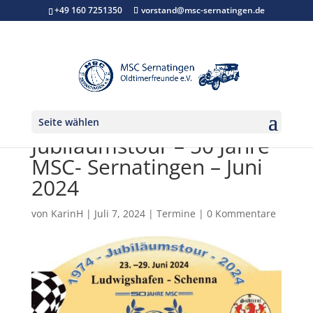
+49 160 7251350
vorstand@msc-sernatingen.de
Seite wählen
Jubiläumstour – 50 Jahre
MSC- Sernatingen – Juni
2024
von
KarinH
|
Juli 7, 2024
|
Termine
|
0 Kommentare