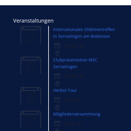
Veranstaltungen
Internationales Oldtimertreffen
15
in Sernatingen am Bodensee
Aug.
15 Aug. 26
Clubpräsentation MSC
20
Sernatingen
Sep.
20 Sep. 26
Herbst-Tour
02
2 Okt. 26
Okt.
Mitgliederversammlung
29
29 Jan. 27
Jan.