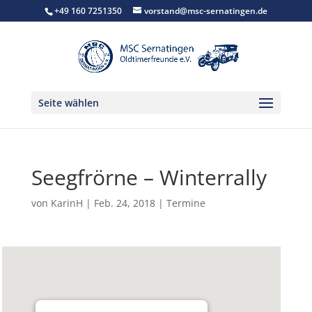
+49 160 7251350
vorstand@msc-sernatingen.de
Seite wählen
Seegfrörne – Winterrally
von
KarinH
|
Feb. 24, 2018
|
Termine