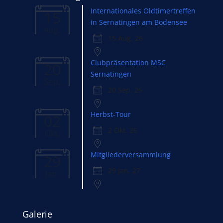
Internationales Oldtimertreffen
15
in Sernatingen am Bodensee
Aug.
15 Aug. 26
Clubpräsentation MSC
20
Sernatingen
Sep.
20 Sep. 26
Herbst-Tour
02
2 Okt. 26
Okt.
Mitgliederversammlung
29
29 Jan. 27
Jan.
Galerie