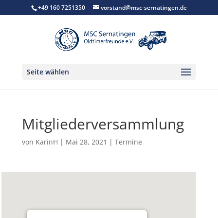
+49 160 7251350
vorstand@msc-sernatingen.de
Seite wählen
Mitgliederversammlung
von
KarinH
|
Mai 28, 2021
|
Termine