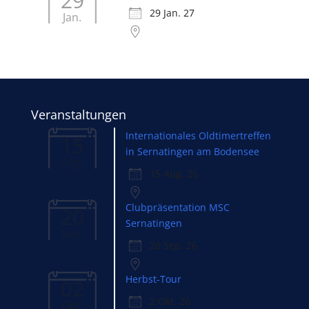
29
29 Jan. 27
Jan.
Veranstaltungen
Internationales Oldtimertreffen
15
in Sernatingen am Bodensee
Aug.
15 Aug. 26
Clubpräsentation MSC
20
Sernatingen
Sep.
20 Sep. 26
Herbst-Tour
02
2 Okt. 26
Okt.