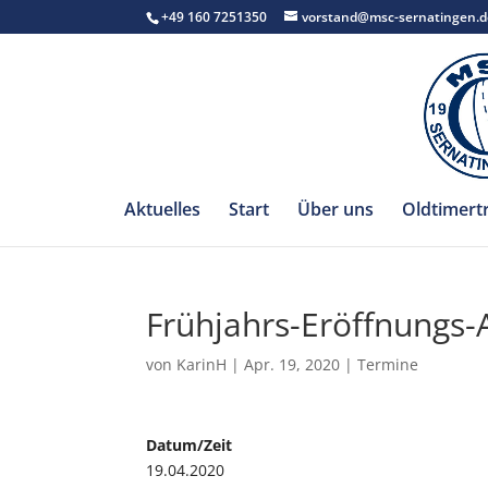
+49 160 7251350
vorstand@msc-sernatingen.d
Aktuelles
Start
Über uns
Oldtimert
Frühjahrs-Eröffnungs-
von
KarinH
|
Apr. 19, 2020
|
Termine
Datum/Zeit
19.04.2020