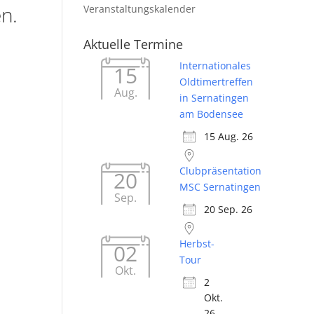
n.
Veranstaltungskalender
Aktuelle Termine
Internationales
15
Oldtimertreffen
Aug.
in Sernatingen
am Bodensee
15 Aug. 26
Clubpräsentation
20
MSC Sernatingen
Sep.
20 Sep. 26
Herbst-
02
Tour
Okt.
2
Okt.
26