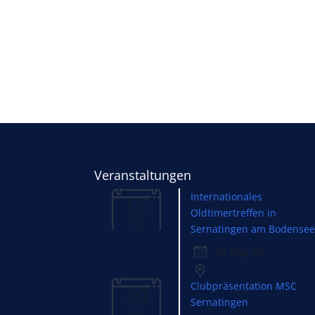
Veranstaltungen
Internationales
15
Oldtimertreffen in
Aug.
Sernatingen am Bodense
15 Aug. 26
Clubpräsentation MSC
20
Sernatingen
Sep.