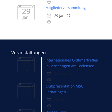
Mitgliederversammlung
29
29 Jan. 27
Jan.
Veranstaltungen
Internationales Oldtimertreffen
15
in Sernatingen am Bodensee
Aug.
15 Aug. 26
Clubpräsentation MSC
20
Sernatingen
Sep.
20 Sep. 26