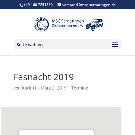
+49 160 7251350
vorstand@msc-sernatingen.de
Seite wählen
Fasnacht 2019
von
KarinH
|
März 3, 2019
|
Termine