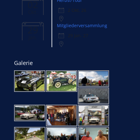
Herbst-Tour
02
2 Okt. 26
Okt.
Mitgliederversammlung
29
29 Jan. 27
Jan.
Galerie