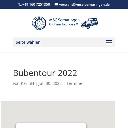
+49 160 7251350
vorstand@msc-sernatingen.de
Seite wählen
Bubentour 2022
von
KarinH
|
Juli 30, 2022
|
Termine