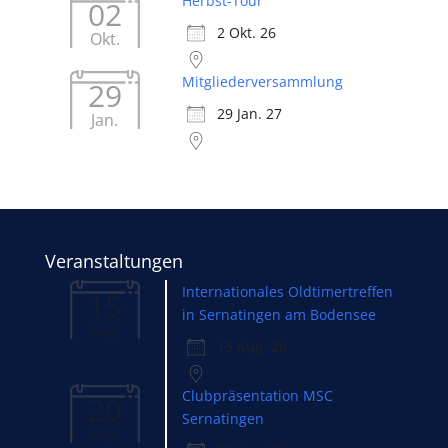
Herbst-Tour
02
2 Okt. 26
Okt.
Mitgliederversammlung
29
29 Jan. 27
Jan.
Veranstaltungen
Internationales Oldtimertreffen
15
in Sernatingen am Bodensee
Aug.
15 Aug. 26
Clubpräsentation MSC
20
Sernatingen
Sep.