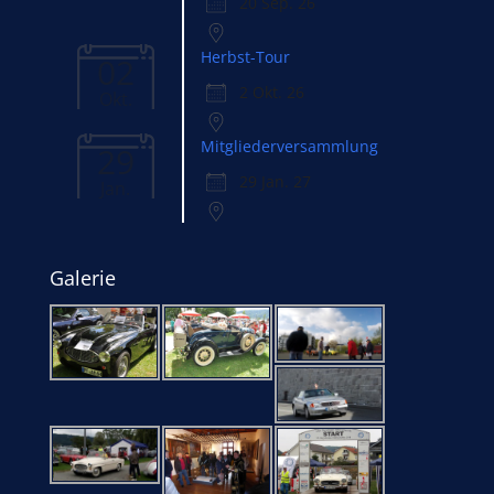
20 Sep. 26
Herbst-Tour
02
2 Okt. 26
Okt.
Mitgliederversammlung
29
29 Jan. 27
Jan.
Galerie