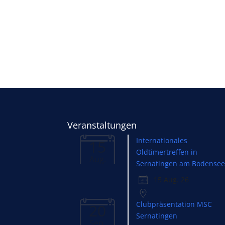
Veranstaltungen
Internationales
15
Oldtimertreffen in
Aug.
Sernatingen am Bodense
15 Aug. 26
Clubpräsentation MSC
20
Sernatingen
Sep.