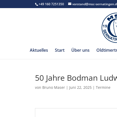
+49 160 7251350
vorstand@msc-sernatingen.d
Aktuelles
Start
Über uns
Oldtimert
50 Jahre Bodman Lud
von
Bruno Maser
|
Juni 22, 2025
|
Termine